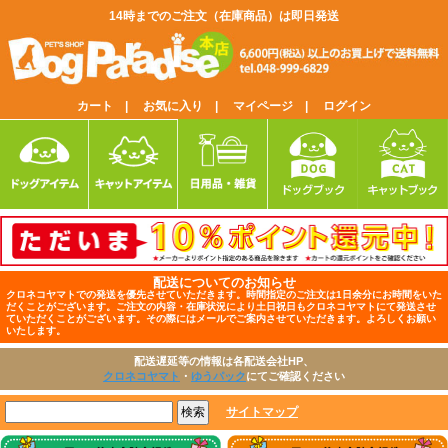
14時までのご注文（在庫商品）は即日発送
カート |
お気に入り |
マイページ |
ログイン
配送についてのお知らせ
クロネコヤマトでの発送を優先させていただきます。時間指定のご注文は1日余分にお時間をいた
だくことがございます。ご注文の内容・在庫状況により土日祝日もクロネコヤマトにて発送させ
ていただくことがございます。その際にはメールでご案内させていただきます。よろしくお願い
いたします。
配送遅延等の情報は各配送会社HP、
クロネコヤマト
・
ゆうパック
にてご確認ください
サイトマップ