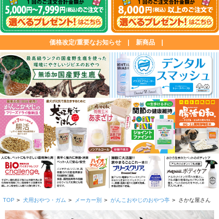
価格改定/重要なお知らせ
|
新商品
|
TOP
>
犬用おやつ・ガム
>
メーカー別
>
がんこおやじのおやつ亭
>
さかな屋さん