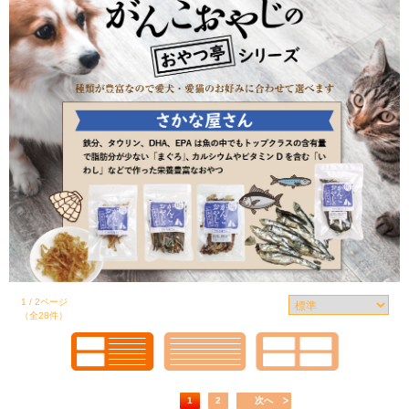
1 / 2ページ
（全28件）
1
2
次へ