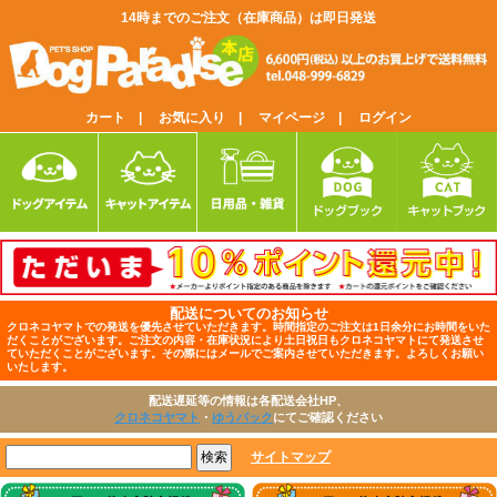
14時までのご注文（在庫商品）は即日発送
カート |
お気に入り |
マイページ |
ログイン
配送についてのお知らせ
クロネコヤマトでの発送を優先させていただきます。時間指定のご注文は1日余分にお時間をいた
だくことがございます。ご注文の内容・在庫状況により土日祝日もクロネコヤマトにて発送させ
ていただくことがございます。その際にはメールでご案内させていただきます。よろしくお願い
いたします。
配送遅延等の情報は各配送会社HP、
クロネコヤマト
・
ゆうパック
にてご確認ください
サイトマップ