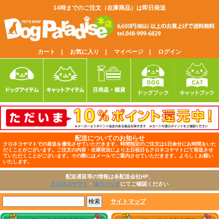
14時までのご注文（在庫商品）は即日発送
カート |
お気に入り |
マイページ |
ログイン
配送についてのお知らせ
クロネコヤマトでの発送を優先させていただきます。時間指定のご注文は1日余分にお時間をいた
だくことがございます。ご注文の内容・在庫状況により土日祝日もクロネコヤマトにて発送させ
ていただくことがございます。その際にはメールでご案内させていただきます。よろしくお願い
いたします。
配送遅延等の情報は各配送会社HP、
クロネコヤマト
・
ゆうパック
にてご確認ください
サイトマップ