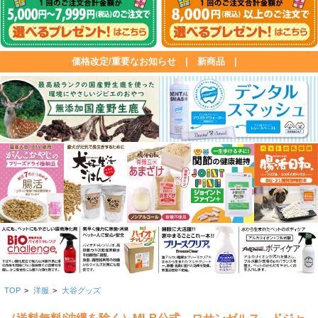
価格改定/重要なお知らせ
|
新商品
|
TOP
>
洋服
>
大谷グッズ